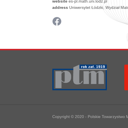
website
es-pl.math.uni.lodz.pl
address
Uniwersytet Łódzki, Wydział Mate
Copyright © 2020 -
Polskie Towarzystwo