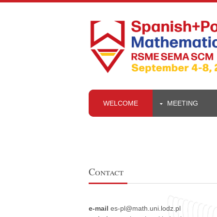
WELCOME
MEETING
Contact
e-mail
es-pl@math.uni.lodz.pl